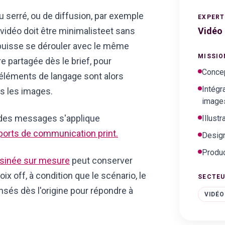
 serré, ou de diffusion, par exemple
EXPERT
Vidéo
 vidéo doit être minimalisteet sans
re puisse se dérouler avec le même
MISSIO
re partagée dès le brief, pour
Concep
 éléments de langage sont alors
Intégr
ns les images.
image
n des messages s'applique
Illust
orts de communication print.
Design
Produc
ssinée sur mesure
peut conserver
x off, à condition que le scénario, le
SECTE
nsés dès l'origine pour répondre à
VIDÉO