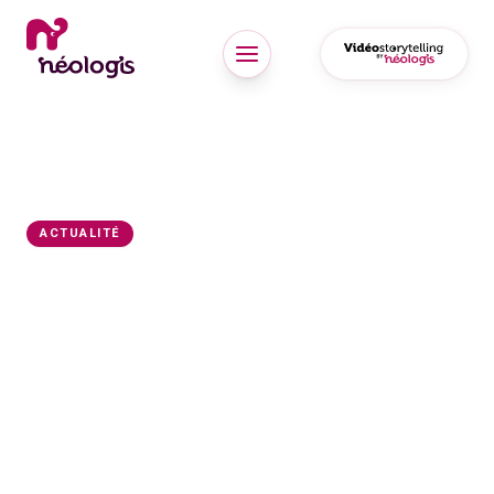
Accueil
/
Actualités
/
Création de l'identité visuelle du transport urbain move
30 août 2018
4 min
de lecture
ACTUALITÉ
Création de l'identité
visuelle du transport
urbain move
Logo, habillage de véhicule et supports de
communication : la création d'une identité visuelle