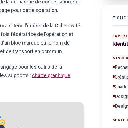
de la démarche de concertation, sur
age pour cette opération.
FICHE
i a retenu l'intérêt de la Collectivité.
 fois fédératrice de l'opération et
EXPERT
me d'un bloc marque où le nom de
Identi
 et de transport en commun.
MISSIO
angage pour les outils de la
Reche
 les supports :
charte graphique,
Créati
Charte
Design
Desig
SECTE