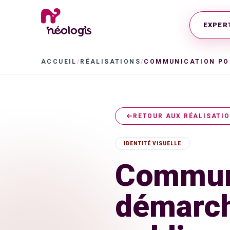
EXPER
ACCUEIL
/
RÉALISATIONS
/
RETOUR AUX RÉALISATI
IDENTITÉ VISUELLE
Communi
démarch