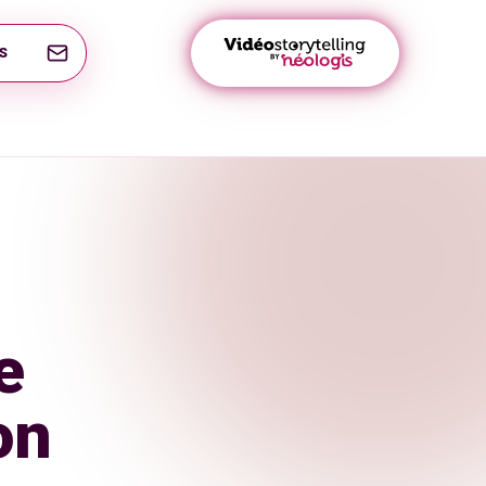
S
e
on