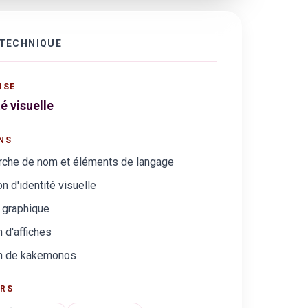
 TECHNIQUE
ISE
té visuelle
NS
rche de nom et éléments de langage
on d'identité visuelle
 graphique
 d'affiches
n de kakemonos
URS