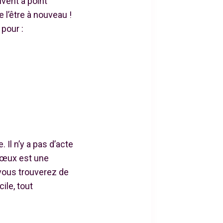
vent à point
 l’être à nouveau !
pour :
. Il n’y a pas d’acte
 vœux est une
 vous trouverez de
ile, tout