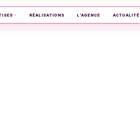
TISES
RÉALISATIONS
L'AGENCE
ACTUALITÉ
 période de crise sanitaire
vœux de bonne ann
rise sanitaire
l'exercice des vœux de bonne année est
Néologis y a réfléchi pour vous !