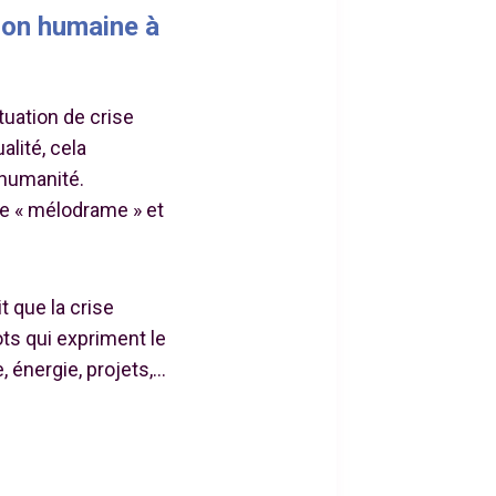
ion humaine à
tuation de crise
alité, cela
 humanité.
le « mélodrame » et
t que la crise
ts qui expriment le
, énergie, projets,…