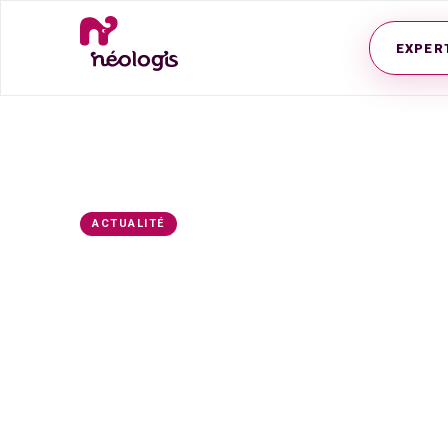
EXPER
Accueil
/
Actualités
/
Présenter ses vœux de bonne année en
10 novembre 2020
4 min
de lecture
ACTUALITÉ
Présenter ses 
en période de c
En cette période de crise sanitaire, 
un exercice particulièrement délicat. 